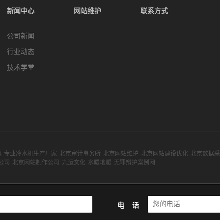
新闻中心
网站维护
联系方式
公司新闻
行业动态
技术学堂
池
专业冷水机生产厂家
北京审计事务所
北京网站维护
北京网站建设优化
北京数据采
公司
北京网站制作公司
九运文化
水暖地暖
无罪辩护案例网
电 话