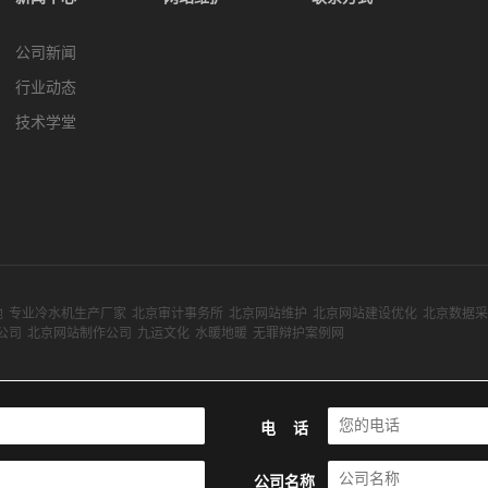
公司新闻
行业动态
技术学堂
池
专业冷水机生产厂家
北京审计事务所
北京网站维护
北京网站建设优化
北京数据采
公司
北京网站制作公司
九运文化
水暖地暖
无罪辩护案例网
电 话
公司名称