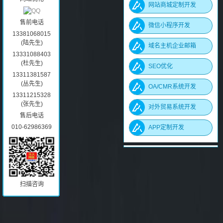
网站商城定制开发
售前电话
微信小程序开发
13381068015
(陆先生)
域名主机企业邮箱
13331088403
(杜先生)
SEO优化
13311381587
(丛先生)
OA/CMR系统开发
13311215328
(张先生)
对外贸易系统开发
售后电话
010-62986369
APP定制开发
扫描咨询