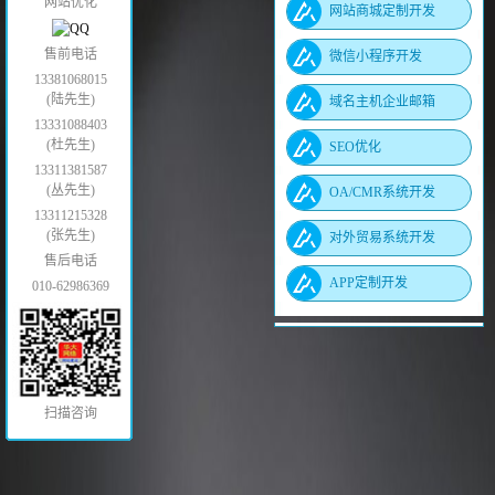
网站优化
网站商城定制开发
售前电话
微信小程序开发
13381068015
(陆先生)
域名主机企业邮箱
13331088403
(杜先生)
SEO优化
13311381587
(丛先生)
OA/CMR系统开发
13311215328
(张先生)
对外贸易系统开发
售后电话
APP定制开发
010-62986369
扫描咨询