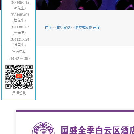
13381068015
(陆先生)
13331088403
(杜先生)
13311381587
【当前位置】
首页
>>
成功案例
>>
响应式网站开发
(丛先生)
13311215328
(张先生)
售后电话
010-62986369
扫描咨询